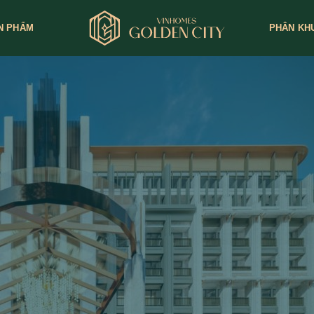
N PHẨM
PHÂN KH