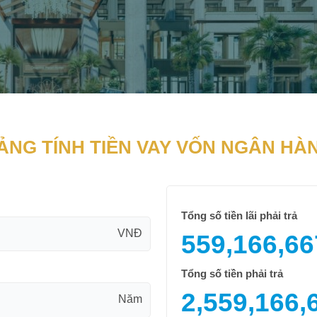
ẢNG TÍNH TIỀN VAY VỐN NGÂN HÀ
Tổng số tiền lãi phải trả
VNĐ
559,166,66
Tổng số tiền phải trả
2,559,166,
Năm