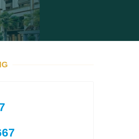
NG
7
667